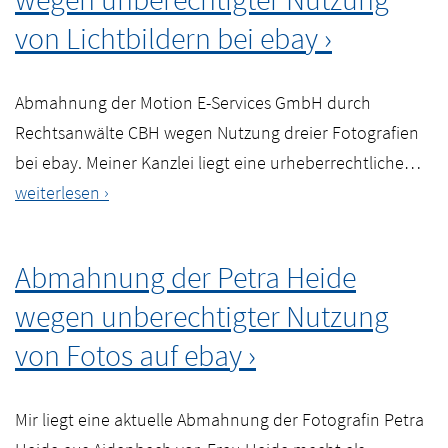
die
von Lichtbildern bei ebay
Image
Professionals
Abmahnung der Motion E-Services GmbH durch
GmbH
Rechtsanwälte CBH wegen Nutzung dreier Fotografien
Ab
bei ebay. Meiner Kanzlei liegt eine urheberrechtliche…
der
weiterlesen
Mot
E-
Abmahnung der Petra Heide
Ser
wegen unberechtigter Nutzung
Gm
dur
von Fotos auf ebay
Rec
CB
Mir liegt eine aktuelle Abmahnung der Fotografin Petra
we