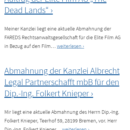
Rechtsanwalt
Dead Lands“
Sebastian
wegen
Meiner Kanzlei liegt eine aktuelle Abmahnung der
Anbietens
FAREDS Rechtsanwaltsgesellschaft für die Elite Film AG
des
Abmahnung
in Bezug auf den Film…
weiterlesen
Spiels
der
„Goodbye
FAREDS
Deponia“
Abmahnung der Kanzlei Albrecht
Rechtsanwaltsgesellschaft
im
Legal Partnerschafft mbB für den
im
Internet
Auftrag
Dip.-Ing. Folkert Knieper
der
Elite
Mir liegt eine aktuelle Abmahnung des Herrn Dip.-Ing.
Film
Folkert Knieper, Teerhof 59, 28199 Bremen, vor. Herr
AG
Abmahnung
Dip.-Ing. Folkert Knieper…
weiterlesen