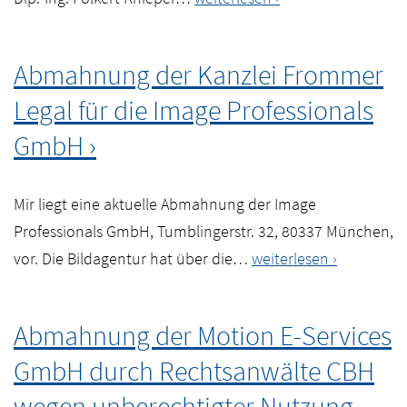
„The
der
Dead
Kanzlei
Lands“
Abmahnung der Kanzlei Frommer
Albrecht
Legal für die Image Professionals
Legal
Partnerschafft
GmbH
mbB
für
Mir liegt eine aktuelle Abmahnung der Image
den
Professionals GmbH, Tumblingerstr. 32, 80337 München,
Dip.-
Abmahnung
vor. Die Bildagentur hat über die…
weiterlesen
Ing.
der
Folkert
Kanzlei
Knieper
Abmahnung der Motion E-Services
Frommer
GmbH durch Rechtsanwälte CBH
Legal
für
wegen unberechtigter Nutzung