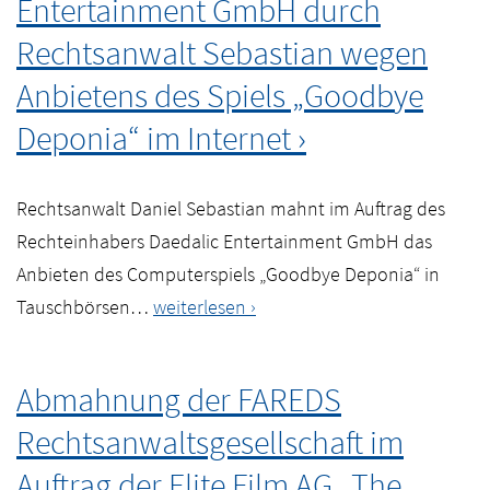
Entertainment GmbH durch
vor
dem
Rechtsanwalt Sebastian wegen
Landgericht
Anbietens des Spiels „Goodbye
Duisburg
Deponia“ im Internet
gegen
VW-
Autohaus!
Rechtsanwalt Daniel Sebastian mahnt im Auftrag des
Rechteinhabers Daedalic Entertainment GmbH das
Anbieten des Computerspiels „Goodbye Deponia“ in
Abmahnung
Tauschbörsen…
weiterlesen
der
Daedalic
Abmahnung der FAREDS
Entertainment
Rechtsanwaltsgesellschaft im
GmbH
durch
Auftrag der Elite Film AG „The