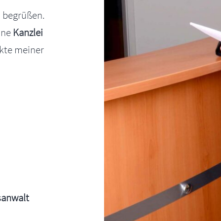
 begrüßen.
eine
Kanzlei
nkte meiner
sanwalt