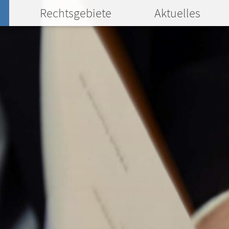
Rechtsgebiete
Aktuelles
Menü
Menü
M
öffnen
öffnen
öf