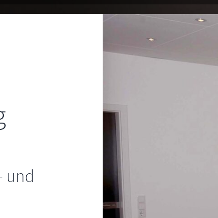
g
- und