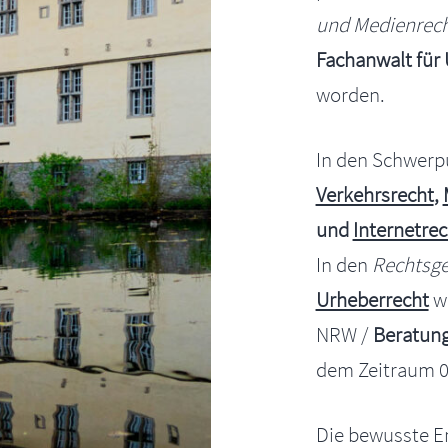
und Medienrec
Fachanwalt für
worden.
In den Schwer
Verkehrsrecht
,
und
Internetrec
In den
Rechtsge
Urheberrecht
wa
NRW /
Beratun
dem Zeitraum 01
Die bewusste En