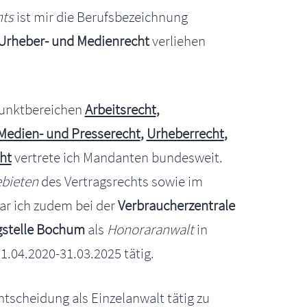
hts
ist mir die Berufsbezeichnung
 Urheber- und Medienrecht
verliehen
punktbereichen
Arbeitsrecht
,
Medien- und Presserecht
,
Urheberrecht
,
ht
vertrete ich Mandanten bundesweit.
bieten
des Vertragsrechts sowie im
r ich zudem bei der
Verbraucherzentrale
gstelle Bochum
als
Honoraranwalt
in
.04.2020-31.03.2025 tätig.
tscheidung als Einzelanwalt tätig zu