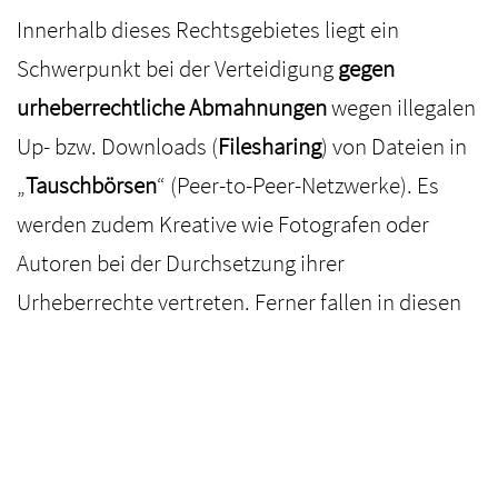
Innerhalb dieses Rechtsgebietes liegt ein
Schwerpunkt bei der Verteidigung
gegen
urheberrechtliche Abmahnungen
wegen illegalen
Up- bzw. Downloads (
Filesharing
) von Dateien in
„
Tauschbörsen
“ (Peer-to-Peer-Netzwerke). Es
werden zudem Kreative wie Fotografen oder
Autoren bei der Durchsetzung ihrer
Urheberrechte vertreten. Ferner fallen in diesen
Bereich Rechtsfälle, welche mit dem
Recht am
eigenen Bild
zusammenhängen. Hierbei handelt
es sich um die Frage, ob eine Veröffentlichung –
wie zum Beispiel die Einwilligung der
abgebildeten Personen – rechtmäßig oder