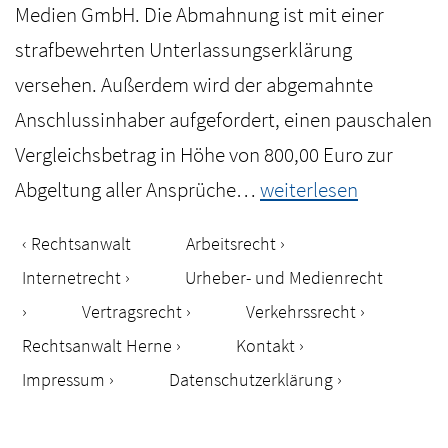
Medien GmbH. Die Abmahnung ist mit einer
strafbewehrten Unterlassungserklärung
versehen. Außerdem wird der abgemahnte
Anschlussinhaber aufgefordert, einen pauschalen
Vergleichsbetrag in Höhe von 800,00 Euro zur
Abmahnung
Abgeltung aller Ansprüche…
weiterlesen
TV-
Rechtsanwalt
Arbeitsrecht
Serie
Internetrecht
Urheber- und Medienrecht
“The
Vertragsrecht
Verkehrssrecht
Walking
Rechtsanwalt Herne
Kontakt
Dead”
Impressum
Datenschutzerklärung
durch
Sasse